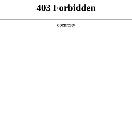
企业业务
个人业务
了解我们
投资者
>
机场信息管理方案
联网
、人工智能和云计算技术，将机场运营和管理向数字化、智慧
EN
Global