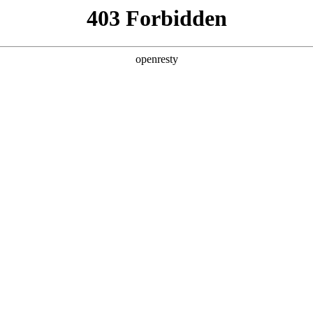
企业业务
个人业务
了解我们
投资者
网
>
企业运营解决方案
新日 @ 北京建筑设计院
EN
Global
筑遇见科技赋能，会碰撞