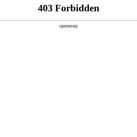
企业业务
个人业务
了解我们
投资者
件
>
电视显示屏
电视显示屏覆盖23.6英寸至110英寸产品，分辨率最高可达
EN
Global
、高画质等特点。产品广泛应用于智能家居、娱乐、商务、