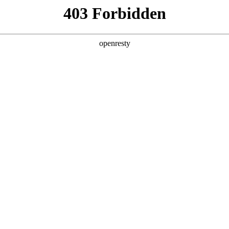
企业业务
个人业务
了解我们
投资者
EN
Global
OB，POB 等多种技术路线，可为客户提供更
璃基技术，可实现大尺寸拼接可实现65
驱动技术，健康护眼；超高分区，实现动