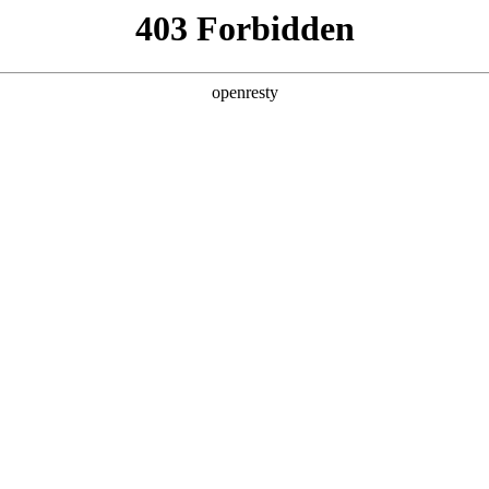
企业业务
个人业务
了解我们
投资者
公司治理
投资者服务
025年面向专业投资者公开发行公司债券（第二期）票面利率公告
限公司2025年面向专业投资者公开发行科技创新公司债券（第二期）
EN
Global
25年第三季度报告全文
创新平台
投资者关系